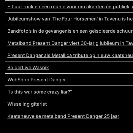
Elf uur rock en een reünie voor muzikanten én publiek,
Jubileumshow van ‘The Four Horsemen’ in Tavenu is he
Bandfoto’s in de gevangenis en een geïsoleerde schuur
Metalband Present Danger viert 30-jarig jubileum in Ta
Present Danger als Metallica tribute op nieuw Kaatsheu
BolderLive Waspik
WebShop Present Danger
“Is this war some crazy liar?”
Wisseling gitarist
Kaatsheuvelse metalband Present Danger 25 jaar
Artikelen