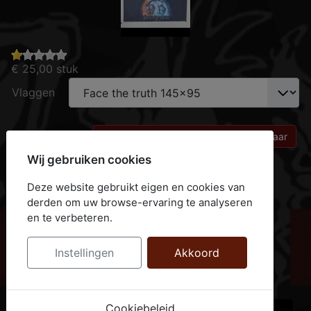
€ 25,00
stuk
Vlaggen
Geen voorraad
Stel mij op de hoogte indien beschikbaar
Wij gebruiken cookies
Maak een keuze in het pull-downmenu.!
Deze website gebruikt eigen en cookies van
derden om uw browse-ervaring te analyseren
PD winkelwagen
en te verbeteren.
De winkelwagen is leeg
Instellingen
Akkoord
PD Shop
Cookiebeleid