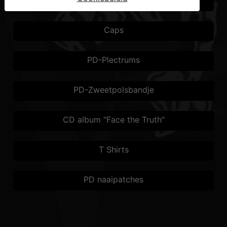
PD-Muts.
Caps
PD-Plectrums
PD-Zweetpolsbandje
CD album "Face the Truth"
T Shirts
PD naaipatches