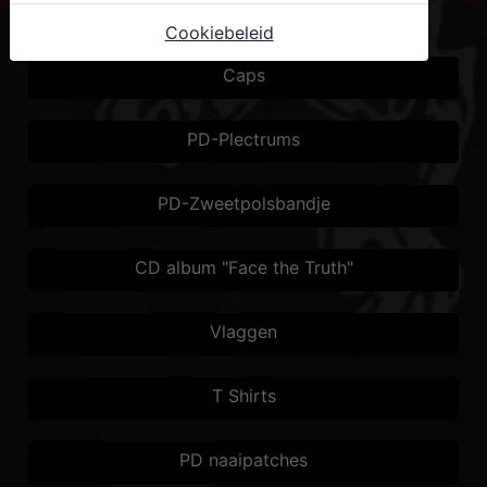
PD Shop
Cookiebeleid
Caps
PD-Plectrums
PD-Zweetpolsbandje
CD album "Face the Truth"
Vlaggen
T Shirts
PD naaipatches