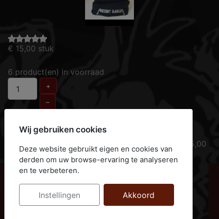
€ 15,00
stuk
6 product(en) in voorraad
+
–
Aan winkelwagen toevoegen
Wij gebruiken cookies
Muts met geborduurd logo met camoletters € 15,00
Deze website gebruikt eigen en cookies van
Verzend kosten (ongeacht aantal) € 5,00
derden om uw browse-ervaring te analyseren
en te verbeteren.
PD winkelwagen
Instellingen
Akkoord
De winkelwagen is leeg